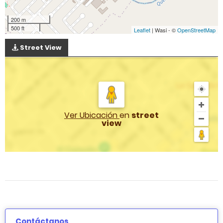
200 m
500 ft
Leaflet
| Wasi - ©
OpenStreetMap
Street View
Ver Ubicación
en
street
view
Contáctanos