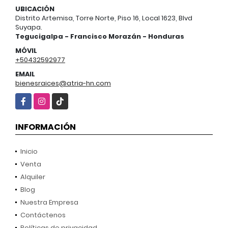
UBICACIÓN
Distrito Artemisa, Torre Norte, Piso 16, Local 1623, Blvd
Suyapa.
Tegucigalpa - Francisco Morazán - Honduras
MÓVIL
+50432592977
EMAIL
bienesraices@atria-hn.com
Facebook
Instagram
TikTok
INFORMACIÓN
Inicio
Venta
Alquiler
Blog
Nuestra Empresa
Contáctenos
Políticas de privacidad