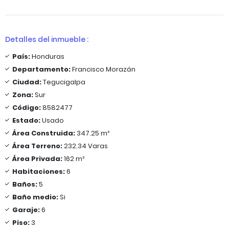
Detalles del inmueble :
País:
Honduras
Departamento:
Francisco Morazán
Ciudad:
Tegucigalpa
Zona:
Sur
Código:
8582477
Estado:
Usado
Área Construida:
347.25 m²
Área Terreno:
232.34 Varas
Área Privada:
162 m²
Habitaciones:
6
Baños:
5
Baño medio:
Si
Garaje:
6
Piso:
3