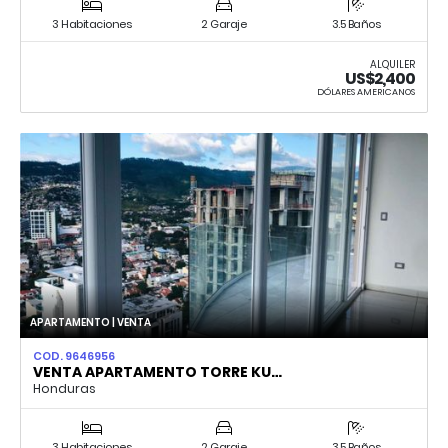
3 Habitaciones
2 Garaje
3.5 Baños
ALQUILER
US$2,400
DÓLARES AMERICANOS
APARTAMENTO | VENTA
COD. 9646956
VENTA APARTAMENTO TORRE KU…
Honduras
3 Habitaciones
2 Garaje
3.5 Baños