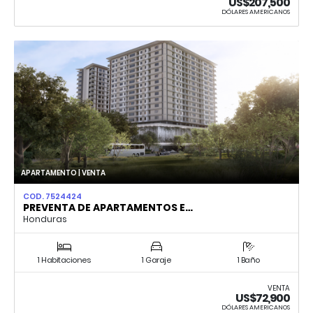
US$207,500
DÓLARES AMERICANOS
APARTAMENTO | VENTA
COD. 7524424
PREVENTA DE APARTAMENTOS E…
Honduras
1 Habitaciones
1 Garaje
1 Baño
VENTA
US$72,900
DÓLARES AMERICANOS